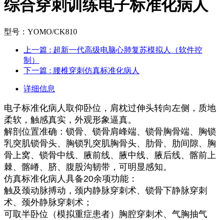
综合穿刺训练电子标准化病人
型号：YOMO/CK810
上一篇
: 超新一代高级电脑心肺复苏模拟人（软件控
制）
下一篇
: 腰椎穿刺仿真标准化病人
详细信息
电子标准化病人取仰卧位，肩枕过伸头转向左侧，质地
柔软，触感真实，外观形象逼真。
解剖位置准确：锁骨、锁骨肩峰端、锁骨胸骨端、胸锁
乳突肌锁骨头、胸锁乳突肌胸骨头、肋骨、肋间隙、胸
骨上窝、锁骨中线、腋前线、腋中线、腋后线、髂前上
棘、髂嵴、脐、腹股沟韧带，可明显感知。
仿真标准化病人具备20余项功能：
触及颈动脉搏动，颈内静脉穿刺术、锁骨下静脉穿刺
术、颈外静脉穿刺术；
可取半卧位（模拟重症患者）胸腔穿刺术、气胸抽气