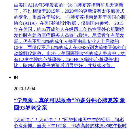
由美国AHA每5年发布的一次心肺复苏指南前几天更新
了，不过相较于2015年，2020年的更新没有太多颠覆式
的变化，重点在于强化。 心肺复苏指南是基于美国心脏
协会(AHA）在美国的统计数据，仅供国内参考。 2015
年在美国，约35万成年人在经历非创伤性院外心脏骤停
发作时有急救医疗服务人员参与救治。尽管近年有所发
展，仍有不到40%的成年人接受由非专业人士启动的
CPR，而仅仅不足12%的成人在EMSS到达前接受体外自
动除颤仪急救。 此外，美国医院收治的成人患者中，约
有1.2发生院内心脏骤停，与OHCA(院外心脏骤停)相
比，院内心脏骤停的预后明显更好，并持续改善。
04
2020-12-04
“学急救，真的可以救命”20多分钟心肺复苏 救
回93岁老父亲
“太可怕了！太可怕了！”回想起昨天中午的经历，阿彬
心有余悸。当天下午1时多，93岁高龄的林汉水吃午饭时