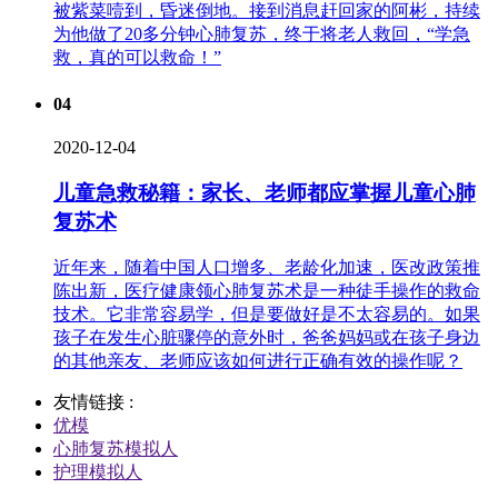
被紫菜噎到，昏迷倒地。接到消息赶回家的阿彬，持续
为他做了20多分钟心肺复苏，终于将老人救回，“学急
救，真的可以救命！”
04
2020-12-04
儿童急救秘籍：家长、老师都应掌握儿童心肺
复苏术
近年来，随着中国人口增多、老龄化加速，医改政策推
陈出新，医疗健康领心肺复苏术是一种徒手操作的救命
技术。它非常容易学，但是要做好是不太容易的。如果
孩子在发生心脏骤停的意外时，爸爸妈妈或在孩子身边
的其他亲友、老师应该如何进行正确有效的操作呢？
友情链接 :
优模
心肺复苏模拟人
护理模拟人