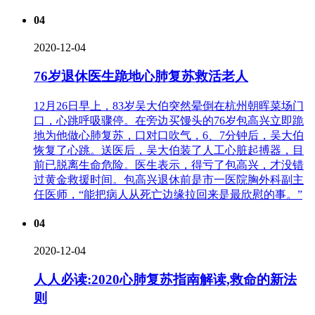
04
2020-12-04
76岁退休医生跪地心肺复苏救活老人
12月26日早上，83岁吴大伯突然晕倒在杭州朝晖菜场门
口，心跳呼吸骤停。在旁边买馒头的76岁包高兴立即跪
地为他做心肺复苏，口对口吹气，6、7分钟后，吴大伯
恢复了心跳。送医后，吴大伯装了人工心脏起搏器，目
前已脱离生命危险。医生表示，得亏了包高兴，才没错
过黄金救援时间。包高兴退休前是市一医院胸外科副主
任医师，“能把病人从死亡边缘拉回来是最欣慰的事。”
04
2020-12-04
人人必读:2020心肺复苏指南解读,救命的新法
则